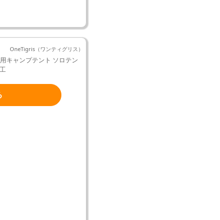
OneTigris（ワンティグリス）
 1-2人用キャンプテント ソロテン
加工
る