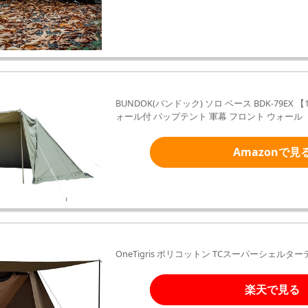
BUNDOK(バンドック) ソロ ベース BDK-79E
ォール付 パップテント 軍幕 フロント ウォール
Amazonで見
OneTigris ポリコットン TCスーパーシェルタ
楽天で見る