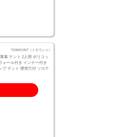
TOMOUNT（トモウント）
 軍幕 テント 2人用 ポリコッ
ドウォール付き インナー付き
ンプ テント 煙突穴付 ソロテ