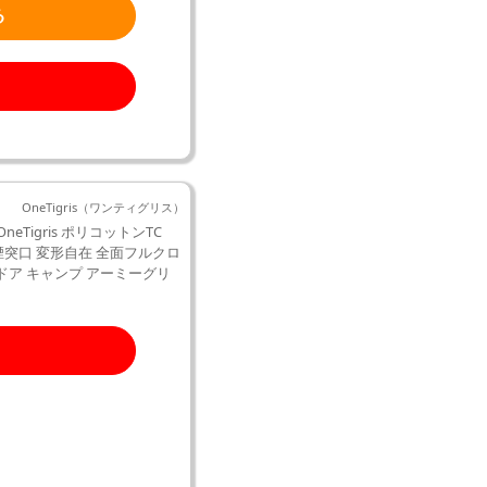
る
OneTigris（ワンティグリス）
eTigris ポリコットンTC
幕 煙突口 変形自在 全面フルクロ
トドア キャンプ アーミーグリ