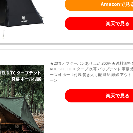
Amazonで見
楽天で見る
★20％オフクーポンあり→24,800円★送料無料 On
ROC SHIELD TCタープ 炎幕 パップテント 軍
ーズ可 ポール付属 焚き火可能 遮熱 難燃 アウ
ーン
楽天で見る