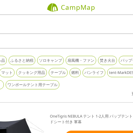
CampMap
ル品
ふるさと納税
ソロキャンプ
扇風機・ファン
焚き火台
パップ
マット
クッキング用品
テーブル
燃料
バンライフ
tent-Mar
）
ワンポールテント用テーブル
OneTigris NEBULA テント 1-2人用 パップ
ドシート付き 軍幕