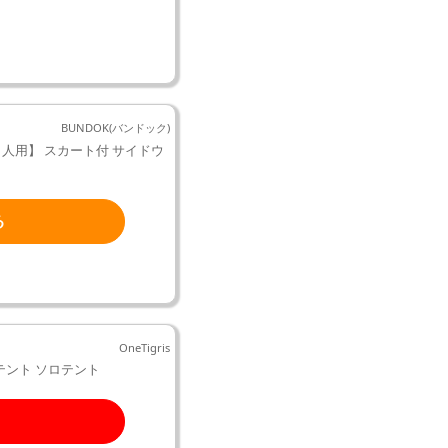
BUNDOK(バンドック)
X 【1人用】 スカート付 サイドウ
る
OneTigris
ーテント ソロテント