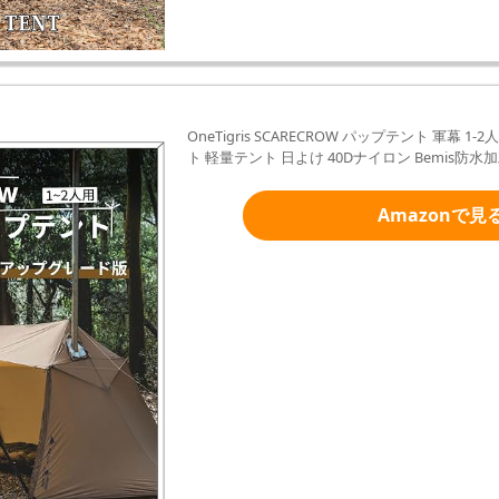
OneTigris SCARECROW パップテント 軍幕
ト 軽量テント 日よけ 40Dナイロン Bemis防水
Amazonで見